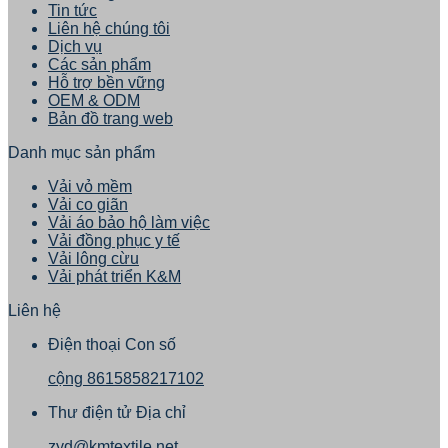
Tin tức
Liên hệ chúng tôi
Dịch vụ
Các sản phẩm
Hỗ trợ bền vững
OEM & ODM
Bản đồ trang web
Danh mục sản phẩm
Vải vỏ mềm
Vải co giãn
Vải áo bảo hộ làm việc
Vải đồng phục y tế
Vải lông cừu
Vải phát triển K&M
Liên hệ
Điện thoại Con số
cộng 8615858217102
Thư điện tử Địa chỉ
zyd@kmtextile.net