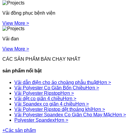
Vải đồng phục bệnh viện
View More >
Vải đan
View More >
CÁC SẢN PHẨM BÁN CHẠY NHẤT
sản phẩm nổi bật
Vải dẫn điện cho áo choàng phẫu thuật
Hơn >
Vải Polyester Co Giãn Bốn Chiều
Hơn >
Vải Polyester Ripstop
Hơn >
Vải dệt co giãn 4 chiều
Hơn >
Vải Spandex co giãn 4 chiều
Hơn >
Vải Polyester Ripstop dệt thoáng khí
Hơn >
Vải Polyester Spandex Co Giãn Cho May Mặc
Hơn >
Polyester Spandex
Hơn >
+
Các sản phẩm