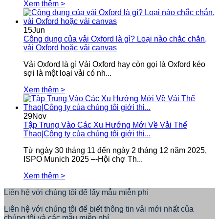
Xem thêm >
15
Jun
Công dụng của vải Oxford là gì? Loại nào chắc chắn,
vải Oxford hoặc vải canvas
Vải Oxford là gì Vải Oxford hay còn gọi là Oxford kéo
sợi là một loại vải có nh...
Xem thêm >
29
Nov
Tập Trung Vào Các Xu Hướng Mới Về Vải Thể
Thao|Công ty của chúng tôi giới thi...
Từ ngày 30 tháng 11 đến ngày 2 tháng 12 năm 2025,
ISPO Munich 2025 –-Hội chợ Th...
Xem thêm >
Liên hệ với chúng tôi để lấy mẫu miễn phí
Liên hệ với chúng tôi để biết thông tin vải mới nhất của
chúng tôi và các mẫu miễn phí