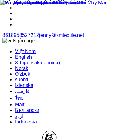
8618958527212
jenny@kmtextile.net
Ngôn ngữ
Việt Nam
English
Srbija jezik (latinica)
Norsk
O'zbek
suomi
íslenska
فارسی
ไทย
Malti
Български
اردو
Indonesia