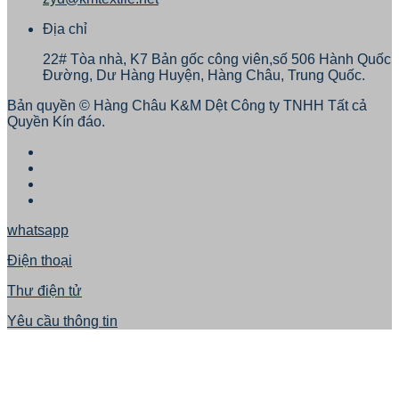
Địa chỉ
22# Tòa nhà, K7 Bản gốc công viên,số 506 Hành Quốc
Đường, Dư Hàng Huyện, Hàng Châu, Trung Quốc.
Bản quyền © Hàng Châu K&M Dệt Công ty TNHH Tất cả
Quyền Kín đáo.
whatsapp
Điện thoại
Thư điện tử
Yêu cầu thông tin